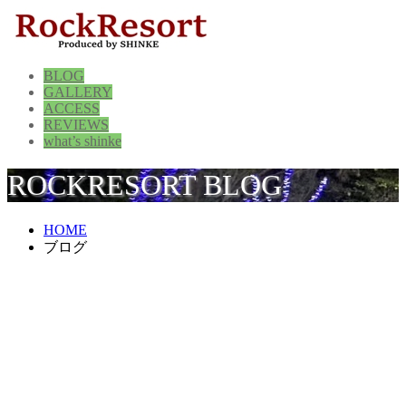
BLOG
GALLERY
ACCESS
REVIEWS
what’s shinke
ROCKRESORT BLOG
HOME
ブログ