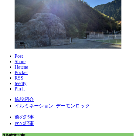
Post
Share
Hatena
Pocket
RSS
feedly
Pin it
施設紹介
イルミネーション
,
デーモンロック
前の記事
次の記事